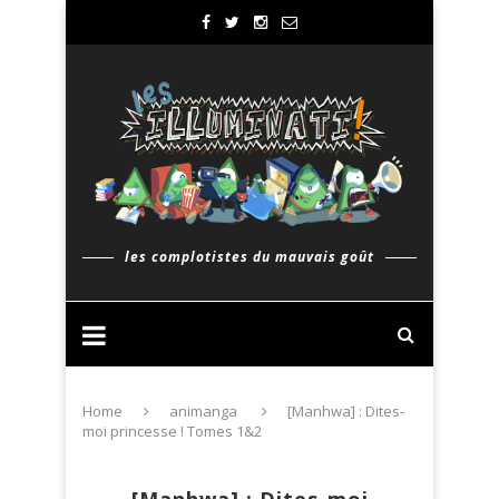
les complotistes du mauvais goût
Home
animanga
[Manhwa] : Dites-
moi princesse ! Tomes 1&2