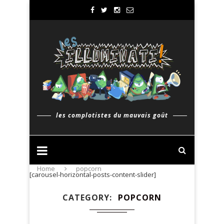
les complotistes du mauvais goût
Home
popcorn
[carousel-horizontal-posts-content-slider]
CATEGORY
POPCORN