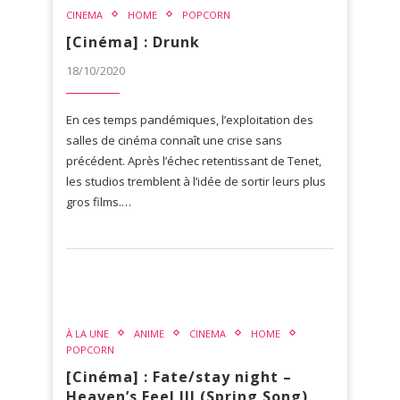
CINEMA
HOME
POPCORN
[Cinéma] : Drunk
18/10/2020
En ces temps pandémiques, l’exploitation des
salles de cinéma connaît une crise sans
précédent. Après l’échec retentissant de Tenet,
les studios tremblent à l’idée de sortir leurs plus
gros films.…
À LA UNE
ANIME
CINEMA
HOME
POPCORN
[Cinéma] : Fate/stay night –
Heaven’s Feel III (Spring Song)