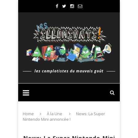
les complotistes du mauvais goût
Home
À la Une
News: La Super
Nintendo Mini annoncée !