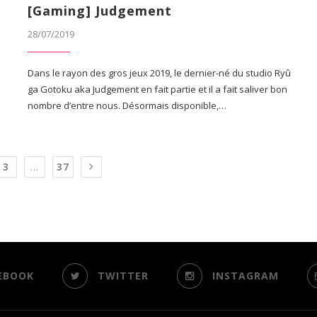
[Gaming] Judgement
28/07/2019
Dans le rayon des gros jeux 2019, le dernier-né du studio Ryû
ga Gotoku aka Judgement en fait partie et il a fait saliver bon
nombre d’entre nous. Désormais disponible,…
3
…
37
EBOOK
TWITTER
INSTAGRAM