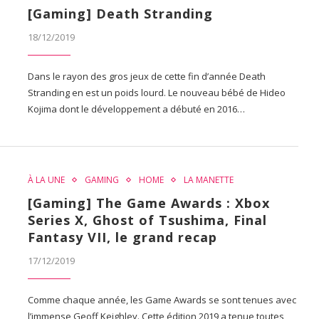
[Gaming] Death Stranding
18/12/2019
Dans le rayon des gros jeux de cette fin d’année Death
Stranding en est un poids lourd. Le nouveau bébé de Hideo
Kojima dont le développement a débuté en 2016…
À LA UNE
GAMING
HOME
LA MANETTE
[Gaming] The Game Awards : Xbox
Series X, Ghost of Tsushima, Final
Fantasy VII, le grand recap
17/12/2019
Comme chaque année, les Game Awards se sont tenues avec
l’immense Geoff Keighley. Cette édition 2019 a tenue toutes