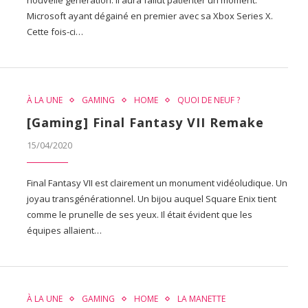
Microsoft ayant dégainé en premier avec sa Xbox Series X.
Cette fois-ci…
À LA UNE
GAMING
HOME
QUOI DE NEUF ?
[Gaming] Final Fantasy VII Remake
15/04/2020
Final Fantasy VII est clairement un monument vidéoludique. Un
joyau transgénérationnel. Un bijou auquel Square Enix tient
comme le prunelle de ses yeux. Il était évident que les
équipes allaient…
À LA UNE
GAMING
HOME
LA MANETTE