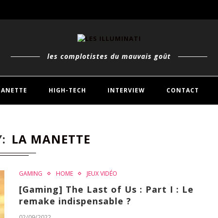
ON HEARTSLABYUL T.01
ALE T.01
les complotistes du mauvais goût
À,...
MANETTE
HIGH-TECH
INTERVIEW
CONTACT
1&2
Y
LA MANETTE
GAMING
HOME
JEUX VIDÉO
[Gaming] The Last of Us : Part I : Le
remake indispensable ?
02/09/2022