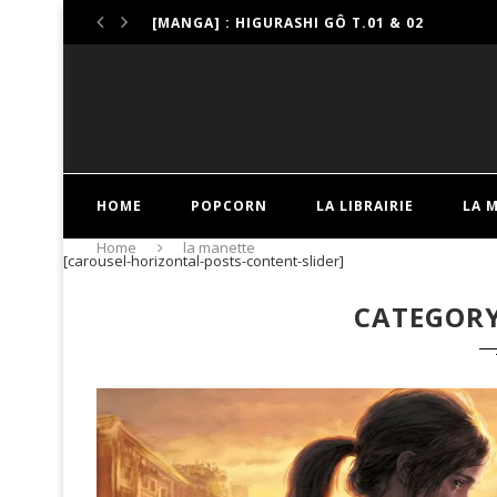
[MANGA] : HIGURASHI GÔ T.01 & 02
[MANGA] : KINDERGARTEN WARS T.01 & 02
[MANGA] : TWISTED-WONDERLAND, LA MAIS
[MANGA] : ROSE BERTIN, LA COUTURIÈRE FAT
[MANHUA] : YAN T.01
[MANGA] : LE LOUEUR DE LIVRES DE L’AU-DEL
[MANGA] : DANS LE SENS DU VENT
[MANGA] : CÉLINE, UNE VIE PARISIENNE T.01
HOME
POPCORN
LA LIBRAIRIE
LA 
[MANGA] : WELCOME BACK ALICE T.01 & 02
[MANHWA] : DITES-MOI PRINCESSE ! TOMES 
Home
la manette
[carousel-horizontal-posts-content-slider]
CATEGOR