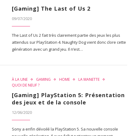
[Gaming] The Last of Us 2
09/07/2020
The Last of Us 2 fait très clairement partie des jeux les plus
attendus sur PlayStation 4. Naughty Dog vient donc clore cette
génération avec un grand jeu. Il n’est…
À LA UNE
GAMING
HOME
LA MANETTE
QUOI DE NEUF ?
[Gaming] PlayStation 5: Présentation
des jeux et de la console
12/06/2020
Sony a enfin dévoilé la PlayStation 5. Sa nouvelle console
nouvelle génération. Il aura fallut patienter un moment.