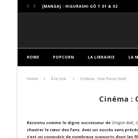
[MANGA] : HIGURASHI GÔ T.01 & 02
[MANGA] : KINDERGARTEN WARS T.01 & 02
[MANGA] : TWISTED-WONDERLAND, LA MAIS
[MANGA] : ROSE BERTIN, LA COUTURIÈRE FAT
[MANHUA] : YAN T.01
[MANGA] : LE LOUEUR DE LIVRES DE L’AU-DEL
[MANGA] : DANS LE SENS DU VENT
[MANGA] : CÉLINE, UNE VIE PARISIENNE T.01
HOME
POPCORN
LA LIBRAIRIE
LA 
[MANGA] : WELCOME BACK ALICE T.01 & 02
[MANHWA] : DITES-MOI PRINCESSE ! TOMES 
Home
À la Une
Cinéma : One Piece Gold
Cinéma : 
Reconnu comme le digne successeur de
Dragon Ball
,
O
chavirer le cœur des fans. Avec un succès sans préc
s’est vu conquérir de nombreux supports dont les fi