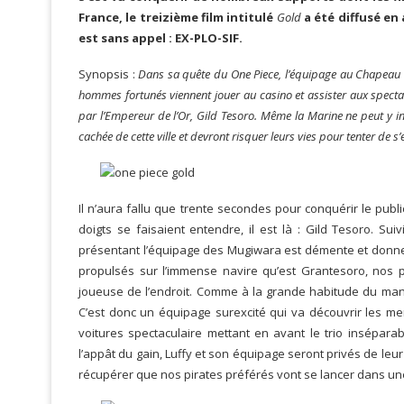
France, le treizième film intitulé
Gold
a été diffusé en 
est sans appel : EX-PLO-SIF.
Synopsis :
Dans sa quête du One Piece, l’équipage au Chapeau d
hommes fortunés viennent jouer au casino et assister aux specta
par l’Empereur de l’Or, Gild Tesoro. Même la Marine ne peut y in
cachée de cette ville et devront risquer leurs vies pour tenter de s
Il n’aura fallu que trente secondes pour conquérir le pub
doigts se faisaient entendre, il est là : Gild Tesoro. Su
présentant l’équipage des Mugiwara est démente et donne i
propulsés sur l’immense navire qu’est Grantesoro, nos p
joueuse de l’endroit. Comme à la grande habitude du man
C’est donc un équipage surexcité qui va découvrir les m
voitures spectaculaire mettant en avant le trio insépar
l’appât du gain, Luffy et son équipage seront privés de leur
récupérer que nos pirates préférés vont se lancer dans une 