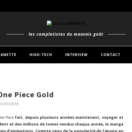
ON HEARTSLABYUL T.01
ALE T.01
les complotistes du mauvais goût
À,...
MANETTE
HIGH-TECH
INTERVIEW
CONTACT
1&2
One Piece Gold
31/07/2016
ne Piece
fait, depuis plusieurs années maintenant, voyager et
édent et des millions de tomes vendus chaque année, le manga
lms d’animations. Compte tenu de la popularité de l’œuvre en