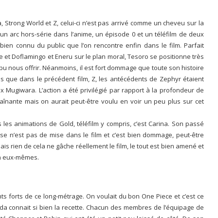
Strong World et Z, celui-ci n’est pas arrivé comme un cheveu sur la
 arc hors-série dans l’anime, un épisode 0 et un téléfilm de deux
 bien connu du public que l’on rencontre enfin dans le film. Parfait
 et Doflamingo et Eneru sur le plan moral, Tesoro se positionne très
 pu nous offrir. Néanmoins, il est fort dommage que toute son histoire
is que dans le précédent film, Z, les antécédents de Zephyr étaient
x Mugiwara. L’action a été privilégié par rapport à la profondeur de
traînante mais on aurait peut-être voulu en voir un peu plus sur cet
les animations de Gold, téléfilm y compris, c’est Carina. Son passé
se n’est pas de mise dans le film et c’est bien dommage, peut-être
Mais rien de cela ne gâche réellement le film, le tout est bien amené et
 à eux-mêmes.
ts forts de ce long-métrage. On voulait du bon One Piece et c’est ce
a connait si bien la recette. Chacun des membres de l’équipage de