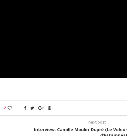
2
next post
Interview: Camille Moulin-Dupré (Le Voleur
d’Estampes)