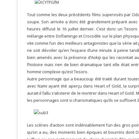
Tout comme les deux précédents films supervisés par Oda, 
soupe. Son arrivée a donc été grandement préparé avec un
heures diffusé le 16 juillet dernier. C’est donc un Tesoro
mélange entre Doflamingo et Crocodile sur le plan physique
vite comme l’un des meilleurs antagonistes que la série ait
ne soit dévoiler qu’en l’espace d’une minute à peine tand
bien amenés avec la présence d’Aokiji qui les racontait au
l’histoire mais rien de bien dramatique tant elle était en
homme complexe qu’est Tesoro.
Autre personnage qui a beaucoup été traité durant toutes 
avec Nami ayant été aperçu dans Heart of Gold, la surpri
aurait-il fallu s’abstenir de le montrer dans Heart of Gold. 
les personnages sont si charismatiques qu’ils se suffisent
Les scènes d’action sont indéniablement l’un des gros poin
qu’on a eu, des moments bien épiques et bourrins dont Od