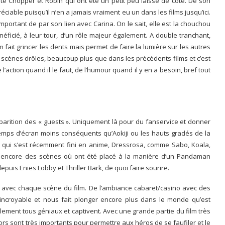
pté Chopper et Robin qui ont été un petit peu laissé de côté. De son
éciable puisqu’il n’en a jamais vraiment eu un dans les films jusqu’ici.
important de par son lien avec Carina. On le sait, elle est la chouchou
ficié, à leur tour, d’un rôle majeur également. A double tranchant,
fait grincer les dents mais permet de faire la lumière sur les autres
e scènes drôles, beaucoup plus que dans les précédents films et c’est
de l’action quand il le faut, de l’humour quand il y en a besoin, bref tout
apparition des « guests ». Uniquement là pour du fanservice et donner
temps d’écran moins conséquents qu’Aokiji ou les hauts gradés de la
c qui s’est récemment fini en anime, Dressrosa, comme Sabo, Koala,
u encore des scènes où ont été placé à la manière d’un Pandaman
uis Enies Lobby et Thriller Bark, de quoi faire sourire.
 avec chaque scène du film. De l’ambiance cabaret/casino avec des
incroyable et nous fait plonger encore plus dans le monde qu’est
alement tous géniaux et captivent. Avec une grande partie du film très
ors sont très importants pour permettre aux héros de se faufiler et le