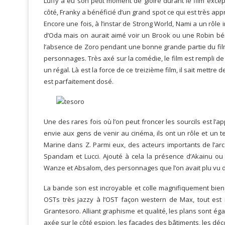
Luffy a eu son petit moment de gloire durant le film exce
côté, Franky a bénéficié d’un grand spot ce qui est très appr
Encore une fois, à l’instar de Strong World, Nami a un rôle 
d’Oda mais on aurait aimé voir un Brook ou une Robin béné
l’absence de Zoro pendant une bonne grande partie du film 
personnages. Très axé sur la comédie, le film est rempli d
un régal. Là est la force de ce treizième film, il sait mettre 
est parfaitement dosé.
Une des rares fois où l’on peut froncer les sourcils est l’
envie aux gens de venir au cinéma, ils ont un rôle et un 
Marine dans Z. Parmi eux, des acteurs importants de l’ar
Spandam et Lucci. Ajouté à cela la présence d’Akainu o
Wanze et Absalom, des personnages que l’on avait plu vu dep
La bande son est incroyable et colle magnifiquement bien
OSTs très jazzy à l’OST façon western de Max, tout est 
Grantesoro. Alliant graphisme et qualité, les plans sont ég
axée sur le côté espion, les façades des bâtiments, les déc