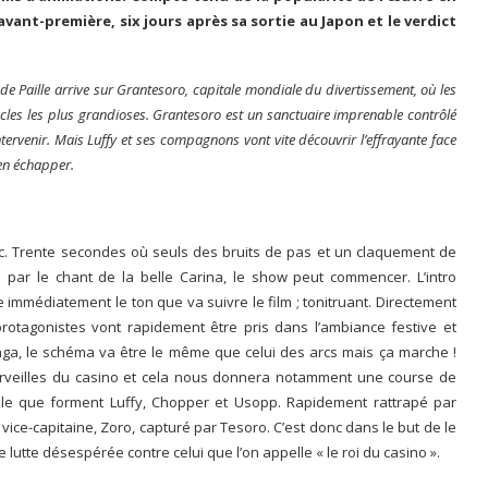
avant-première, six jours après sa sortie au Japon et le verdict
e Paille arrive sur Grantesoro, capitale mondiale du divertissement, où les
cles les plus grandioses. Grantesoro est un sanctuaire imprenable contrôlé
tervenir. Mais Luffy et ses compagnons vont vite découvrir l’effrayante face
’en échapper.
lic. Trente secondes où seuls des bruits de pas et un claquement de
ivi par le chant de la belle Carina, le show peut commencer. L’intro
mmédiatement le ton que va suivre le film ; tonitruant. Directement
rotagonistes vont rapidement être pris dans l’ambiance festive et
ga, le schéma va être le même que celui des arcs mais ça marche !
erveilles du casino et cela nous donnera notamment une course de
able que forment Luffy, Chopper et Usopp. Rapidement rattrapé par
 vice-capitaine, Zoro, capturé par Tesoro. C’est donc dans le but de le
lutte désespérée contre celui que l’on appelle « le roi du casino ».