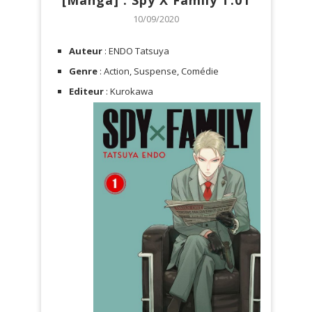
[Manga] : Spy X Family T.01
10/09/2020
Auteur
: ENDO Tatsuya
Genre
: Action, Suspense, Comédie
Editeur
: Kurokawa