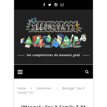
les complotistes du mauvais goût
Home
Geekeries
[Manga] : Spy X
Family T.01