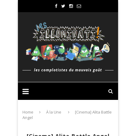
les complotistes du mauvais goût
Home
À la Une
[Cinema] Alita Battle
Angel