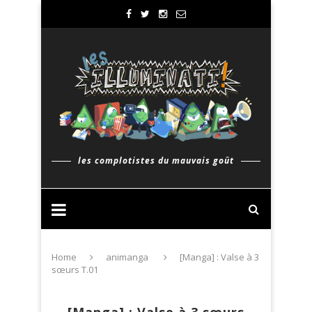
les complotistes du mauvais goût
Home
animanga
[Manga] : Valse à 3
sœurs T.01