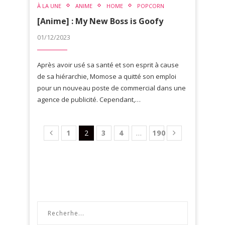
À LA UNE
ANIME
HOME
POPCORN
[Anime] : My New Boss is Goofy
01/12/2023
Après avoir usé sa santé et son esprit à cause
de sa hiérarchie, Momose a quitté son emploi
pour un nouveau poste de commercial dans une
agence de publicité. Cependant,…
1
2
3
4
…
190