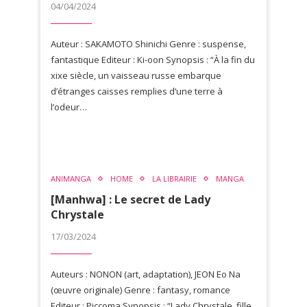
04/04/2024
Auteur : SAKAMOTO Shinichi Genre : suspense,
fantastique Editeur : Ki-oon Synopsis : “À la fin du
xixe siècle, un vaisseau russe embarque
d’étranges caisses remplies d’une terre à
l’odeur…
ANIMANGA
HOME
LA LIBRAIRIE
MANGA
[Manhwa] : Le secret de Lady
Chrystale
17/03/2024
Auteurs : NONON (art, adaptation), JEON Eo Na
(œuvre originale) Genre : fantasy, romance
Editeur : Piccoma Synopsis : “Lady Chrystale, fille