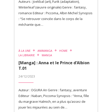
Auteurs : Joekbal (art), Furik (adaptation),
Winterleaf (œuvre originale) Genre : fantasy,
romance Editeur : Piccoma, Albin Michel Synopsis
: “Se retrouver coincée dans le corps de la
méchante que…
À LA UNE
ANIMANGA
HOME
LA LIBRAIRIE
MANGA
[Manga] : Anna et le Prince d’Albion
T.01
24/12/2023
Auteur : OGURA An Genre : fantasy, aventure
Editeur : Naban, Piccoma Synopsis : “Anna, fille
du margrave Halmich, en a plus qu’assez de
jouer les mijaurées au sein de…