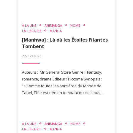
À LA UNE
ANIMANGA
HOME
LA LIBRAIRIE
MANGA
[Manhwa] : Là où les Étoiles Filantes
Tombent
22/12/2023
Auteurs : Mr.General Store Genre : Fantasy,
romance, drame Editeur : Piccoma Synopsis :
“« Comme toutes les sorcières du Monde de
Tabel, Effie est née en tombant du ciel sous…
À LA UNE
ANIMANGA
HOME
LA LIBRAIRIE
MANGA